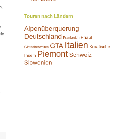
n.
Touren nach Ländern
o.
Alpenüberquerung
eln
Deutschland
Friaul
Frankreich
Italien
GTA
Kroatische
Gletscherwelten
Piemont
Schweiz
Inseln
Slowenien
,