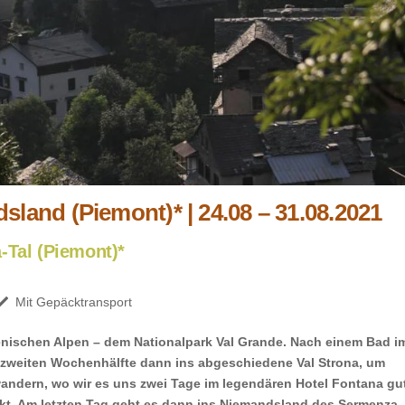
land (Piemont)* | 24.08 – 31.08.2021
-Tal (Piemont)*
Mit Gepäcktransport
lienischen Alpen – dem Nationalpark Val Grande. Nach einem Bad i
 zweiten Wochenhälfte dann ins abgeschiedene Val Strona, um
wandern, wo wir es uns zwei Tage im legendären Hotel Fontana gu
nkt. Am letzten Tag geht es dann ins Niemandsland des Sermenza-