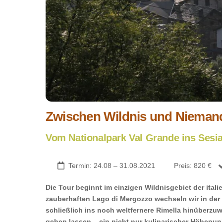
Zwischen Wildnis und Niemands
Vom Nationalpark Val Grande ins Sesia
Termin: 24.08 – 31.08.2021
Preis: 820 €
Die Tour beginnt im einzigen Wildnisgebiet der ita
zauberhaften Lago di Mergozzo wechseln wir in der
schließlich ins noch weltfernere Rimella hinüberzu
gehen lassen – ein nicht nur kulinarischer Höhepu