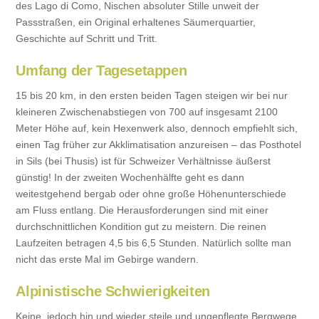
des Lago di Como, Nischen absoluter Stille unweit der
Passstraßen, ein Original erhaltenes Säumerquartier,
Geschichte auf Schritt und Tritt.
Umfang der Tagesetappen
15 bis 20 km, in den ersten beiden Tagen steigen wir bei nur
kleineren Zwischenabstiegen von 700 auf insgesamt 2100
Meter Höhe auf, kein Hexenwerk also, dennoch empfiehlt sich,
einen Tag früher zur Akklimatisation anzureisen – das Posthotel
in Sils (bei Thusis) ist für Schweizer Verhältnisse äußerst
günstig! In der zweiten Wochenhälfte geht es dann
weitestgehend bergab oder ohne große Höhenunterschiede
am Fluss entlang. Die Herausforderungen sind mit einer
durchschnittlichen Kondition gut zu meistern. Die reinen
Laufzeiten betragen 4,5 bis 6,5 Stunden. Natürlich sollte man
nicht das erste Mal im Gebirge wandern.
Alpinistische Schwierigkeiten
Keine, jedoch hin und wieder steile und ungepflegte Bergwege,