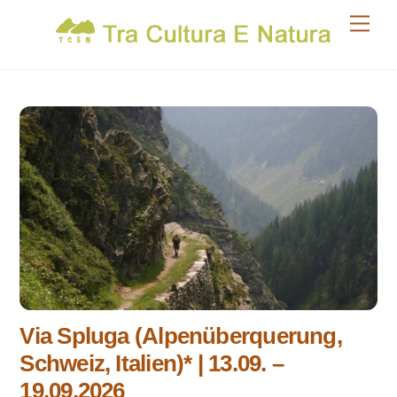
Skip
Men
to
content
Via Spluga (Alpenüberquerung,
Schweiz, Italien)* | 13.09. –
19.09.2026