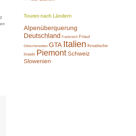
Touren nach Ländern
g
ben
Alpenüberquerung
Deutschland
Friaul
Frankreich
Italien
GTA
Kroatische
Gletscherwelten
Piemont
Schweiz
Inseln
Slowenien