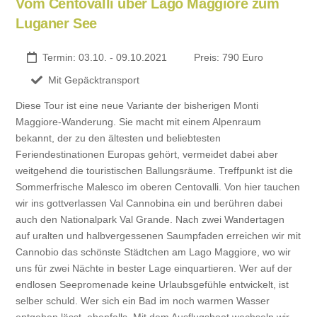
Vom Centovalli über Lago Maggiore zum
Luganer See
Termin: 03.10. - 09.10.2021
Preis: 790 Euro
Mit Gepäcktransport
Diese Tour ist eine neue Variante der bisherigen Monti
Maggiore-Wanderung. Sie macht mit einem Alpenraum
bekannt, der zu den ältesten und beliebtesten
Feriendestinationen Europas gehört, vermeidet dabei aber
weitgehend die touristischen Ballungsräume. Treffpunkt ist die
Sommerfrische Malesco im oberen Centovalli. Von hier tauchen
wir ins gottverlassen Val Cannobina ein und berühren dabei
auch den Nationalpark Val Grande. Nach zwei Wandertagen
auf uralten und halbvergessenen Saumpfaden erreichen wir mit
Cannobio das schönste Städtchen am Lago Maggiore, wo wir
uns für zwei Nächte in bester Lage einquartieren. Wer auf der
endlosen Seepromenade keine Urlaubsgefühle entwickelt, ist
selber schuld. Wer sich ein Bad im noch warmen Wasser
entgehen lässt, ebenfalls. Mit dem Ausflugsboot wechseln wir