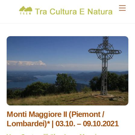
Skip
Men
to
content
Monti Maggiore II (Piemont /
Lombardei)* | 03.10. – 09.10.2021