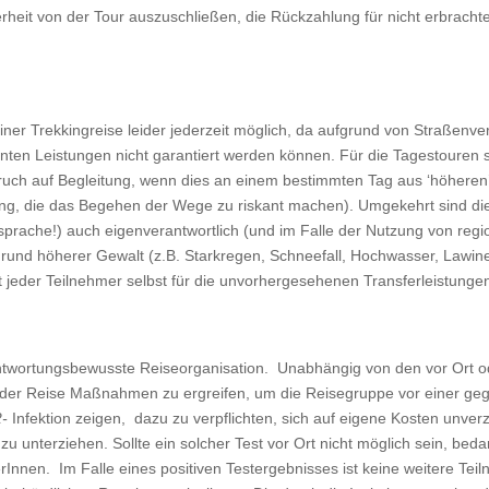
rheit von der Tour auszuschließen, die Rückzahlung für nicht erbracht
er Trekkingreise leider jederzeit möglich, da aufgrund von Straßenver
ten Leistungen nicht garantiert werden können. Für die Tagestouren 
ruch auf Begleitung, wenn dies an einem bestimmten Tag aus ‘höheren’
ng, die das Begehen der Wege zu riskant machen). Umgekehrt sind die 
rache!) auch eigenverantwortlich (und im Falle der Nutzung von regio
ufgrund höherer Gewalt (z.B. Starkregen, Schneefall, Hochwasser, Law
 jeder Teilnehmer selbst für die unvorhergesehenen Transferleistungen 
rantwortungsbewusste Reiseorganisation. Unabhängig von den vor Ort 
er Reise Maßnahmen zu ergreifen, um die Reisegruppe vor einer geg
2-
Infektion zeigen, dazu zu verpflichten, sich auf eigene Kosten unver
zu unterziehen. Sollte ein solcher Test vor Ort nicht möglich sein, bed
erInnen. Im Falle eines positiven Testergebnisses ist keine weitere 