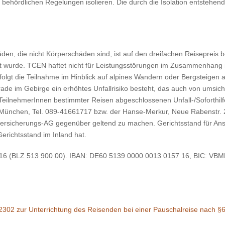
 behördlichen Regelungen isolieren. Die durch die Isolation entstehen
äden, die nicht Körperschäden sind, ist auf den dreifachen Reisepreis
rt wurde. TCEN haftet nicht für Leistungsstörungen im Zusammenhang m
folgt die Teilnahme im Hinblick auf alpines Wandern oder Bergsteigen a
ade im Gebirge ein erhöhtes Unfallrisiko besteht, das auch von umsich
 TeilnehmerInnen bestimmter Reisen abgeschlossenen Unfall-/Soforthil
 München, Tel. 089-41661717 bzw. der Hanse-Merkur, Neue Rabenstr. 
seversicherungs-AG gegenüber geltend zu machen. Gerichtsstand für A
erichtsstand im Inland hat.
7 16 (BLZ 513 900 00). IBAN: DE60 5139 0000 0013 0157 16, BIC: V
/2302 zur Unterrichtung des Reisenden bei einer Pauschalreise nach 