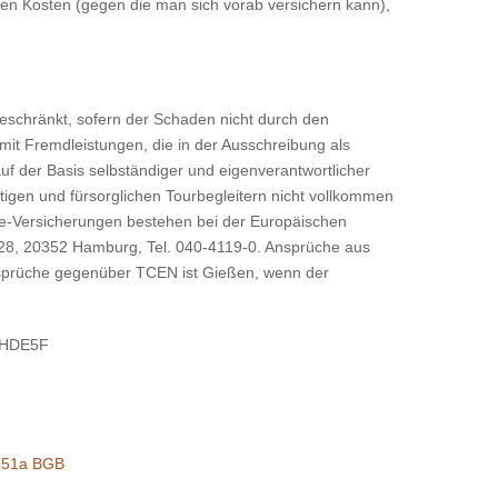
den Kosten (gegen die man sich vorab versichern kann),
 beschränkt, sofern der Schaden nicht durch den
it Fremdleistungen, die in der Ausschreibung als
uf der Basis selbständiger und eigenverantwortlicher
tigen und fürsorglichen Tourbegleitern nicht vollkommen
fe-Versicherungen bestehen bei der Europäischen
28, 20352 Hamburg, Tel. 040-4119-0. Ansprüche aus
nsprüche gegenüber TCEN ist Gießen, wenn der
BMHDE5F
§651a BGB