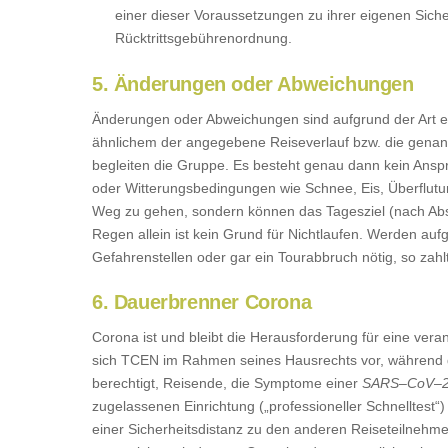
einer dieser Voraussetzungen zu ihrer eigenen Siche
Rücktrittsgebührenordnung.
5. Änderungen oder Abweichungen
Änderungen oder Abweichungen sind aufgrund der Art ein
ähnlichem der angegebene Reiseverlauf bzw. die genann
begleiten die Gruppe. Es besteht genau dann kein Ansp
oder Witterungsbedingungen wie Schnee, Eis, Überflutu
Weg zu gehen, sondern können das Tagesziel (nach Absp
Regen allein ist kein Grund für Nichtlaufen. Werden a
Gefahrenstellen oder gar ein Tourabbruch nötig, so zahlt
6. Dauerbrenner Corona
Corona ist und bleibt die Herausforderung für eine ve
sich TCEN im Rahmen seines Hausrechts vor, während d
berechtigt, Reisende, die Symptome einer
SARS
–
CoV
–
zugelassenen Einrichtung („professioneller Schnelltest“) 
einer Sicherheitsdistanz zu den anderen Reiseteilnehm