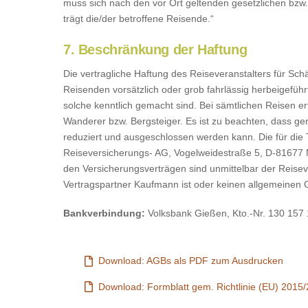
muss sich nach den vor Ort geltenden gesetzlichen bzw.
trägt die/der betroffene Reisende.“
7. Beschränkung der Haftung
Die vertragliche Haftung des Reiseveranstalters für Sch
Reisenden vorsätzlich oder grob fahrlässig herbeigefüh
solche kenntlich gemacht sind. Bei sämtlichen Reisen er
Wanderer bzw. Bergsteiger. Es ist zu beachten, dass ger
reduziert und ausgeschlossen werden kann. Die für die
Reiseversicherungs- AG, Vogelweidestraße 5, D-81677
den Versicherungsverträgen sind un­mittelbar der Rei
Vertragspartner Kaufmann ist oder keinen allgemeinen G
Bankverbindung:
Volksbank Gießen, Kto.-Nr. 130 15
Download: AGBs als PDF zum Ausdrucken
Download: Formblatt gem. Richtlinie (EU) 2015