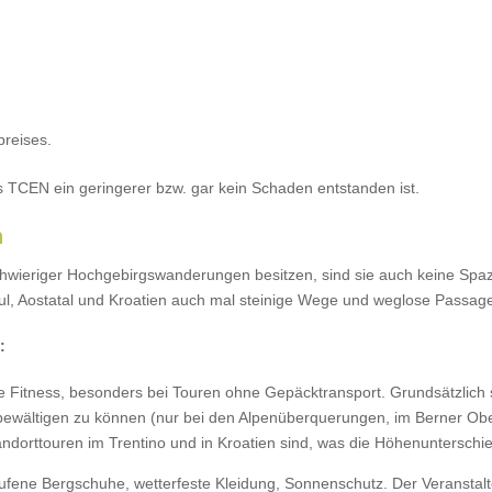
reises.
 TCEN ein geringerer bzw. gar kein Schaden entstanden ist.
n
chwieriger Hochgebirgswanderungen besitzen, sind sie auch keine Sp
l, Aostatal und Kroatien auch mal steinige Wege und weglose Passagen
:
itness, besonders bei Touren ohne Gepäcktransport. Grundsätzlich sol
wältigen zu können (nur bei den Alpenüberquerungen, im Berner Ober
ndorttouren im Trentino und in Kroatien sind, was die Höhenunterschi
ene Bergschuhe, wetterfeste Kleidung, Sonnenschutz. Der Veranstalter