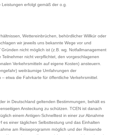
e Leistungen erfolgt gemäß der o.g.
hältnissen, Wettereinbrüchen, behördlicher Willkür oder
schlagen wir jeweils uns bekannte Wege vor und
 Gründen nicht möglich ist (z.B. wg. Notfallmanagement
Teilnehmer nicht verpflichtet, den vorgeschlagenen
nalen Verkehrsmitteln auf eigene Kosten) ansteuern.
inengefahr) weiträumige Umfahrungen der
– etwa die Fahrkarte für öffentliche Verkehrsmittel.
oder in Deutschland geltenden Bestimmungen, behält es
enseitigen Ansteckung zu schützen. TCEN ist danach
züglich einem Antigen-Schnelltest in einer zur Abnahme
arf es einer täglichen Selbsttestung und das Einhalten
Teilnahme am Reiseprogramm möglich und der Reisende